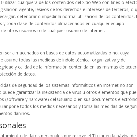
utilizar cualquiera de los contenidos del Sitio Web con fines o efect
legislación vigente, lesivos de los derechos e intereses de terceros, o 
ecargar, deteriorar o impedir la normal utilización de los contenidos, 
s y toda clase de contenidos almacenados en cualquier equipo
 de otros usuarios o de cualquier usuario de Internet.
ueden ser almacenados en bases de datos automatizadas o no, cuya
 que asume todas las medidas de índole técnica, organizativa y de
tegridad y calidad de la información contenida en las mismas de acue
otección de datos.
didas de seguridad de los sistemas informáticos en Internet no son
no puede garantizar la inexistencia de virus u otros elementos que pu
cos (software y hardware) del Usuario o en sus documentos electróni
tular pone todos los medios necesarios y toma las medidas de segur
mentos dañinos.
sonales
tratamiento de datos personales que recoge el Titular en la página de