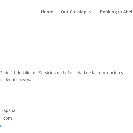
Home
Our Catalog
Booking in Abel
d
, de 11 de julio, de Servicios de la Sociedad de la Información y
 identificativos:
- España.
il.com
om