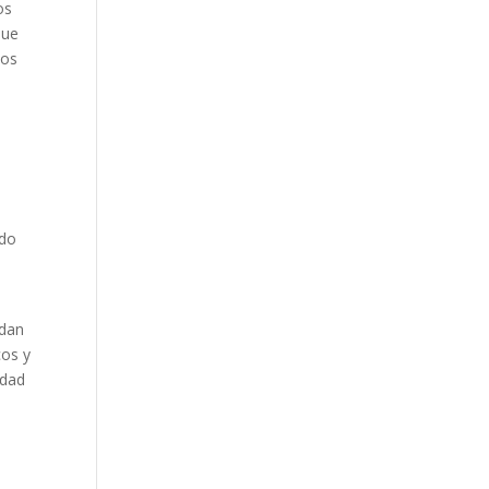
os
que
los
rdo
edan
cos y
idad