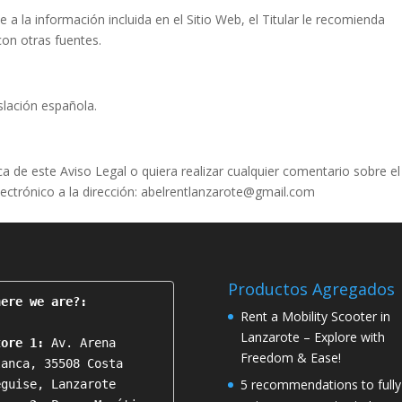
a la información incluida en el Sitio Web, el Titular le recomienda
con otras fuentes.
slación española.
a de este Aviso Legal o quiera realizar cualquier comentario sobre el
ectrónico a la dirección: abelrentlanzarote@gmail.com
Productos Agregados
here we are?:
Rent a Mobility Scooter in
Lanzarote – Explore with
tore 1:
 Av. Arena 
Freedom & Ease!
lanca, 35508 Costa 
5 recommendations to fully