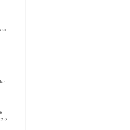
a sin
s
 los
le
co o