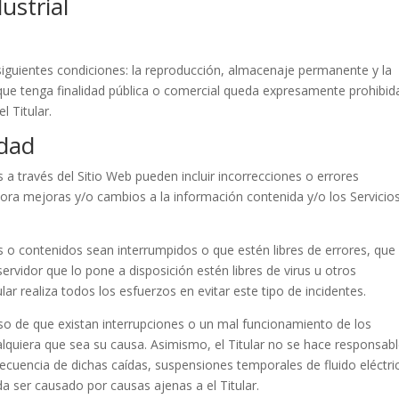
ustrial
siguientes condiciones: la reproducción, almacenaje permanente y la
 que tenga finalidad pública o comercial queda expresamente prohibid
l Titular.
idad
s a través del Sitio Web pueden incluir incorrecciones o errores
rpora mejoras y/o cambios a la información contenida y/o los Servicio
ios o contenidos sean interrumpidos o que estén libres de errores, que
servidor que lo pone a disposición estén libres de virus u otros
ar realiza todos los esfuerzos en evitar este tipo de incidentes.
caso de que existan interrupciones o un mal funcionamiento de los
alquiera que sea su causa. Asimismo, el Titular no se hace responsab
secuencia de dichas caídas, suspensiones temporales de fluido eléctri
da ser causado por causas ajenas a el Titular.