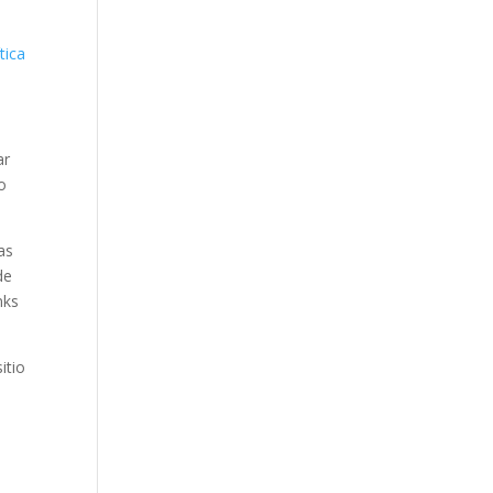
tica
ar
io
as
de
nks
itio
e